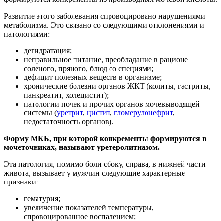
Развитие этого заболевания спровоцировано нарушениями
метаболизма. Это связано со следующими отклонениями и
патологиями:
дегидратация;
неправильное питание, преобладание в рационе
соленого, пряного, блюд со специями;
дефицит полезных веществ в организме;
хронические болезни органов ЖКТ (колиты, гастриты,
панкреатит, холецистит);
патологии почек и прочих органов мочевыводящей
системы (
уретрит
,
цистит
,
гломерулонефрит
,
недостаточность органов).
Форму МКБ, при которой конкременты формируются в
мочеточниках, называют уретеролитиазом.
Эта патология, помимо боли сбоку, справа, в нижней части
живота, вызывает у мужчин следующие характерные
признаки:
гематурия;
увеличение показателей температуры,
спровоцированное воспалением;