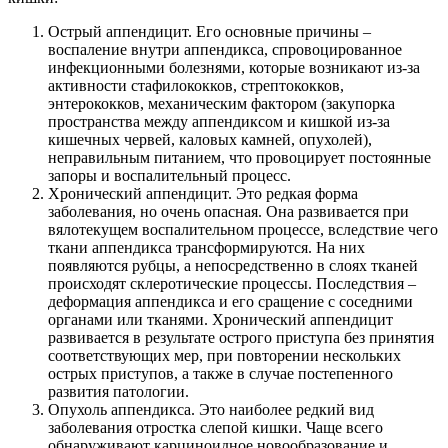
Острый аппендицит. Его основные причины –
воспаление внутри аппендикса, спровоцированное
инфекционными болезнями, которые возникают из-за
активности стафилококков, стрептококков,
энтерококков, механическим фактором (закупорка
пространства между аппендиксом и кишкой из-за
кишечных червей, каловых камней, опухолей),
неправильным питанием, что провоцирует постоянные
запоры и воспалительный процесс.
Хронический аппендицит. Это редкая форма
заболевания, но очень опасная. Она развивается при
вялотекущем воспалительном процессе, вследствие чего
ткани аппендикса трансформируются. На них
появляются рубцы, а непосредственно в слоях тканей
происходят склеротические процессы. Последствия –
деформация аппендикса и его сращение с соседними
органами или тканями. Хронический аппендицит
развивается в результате острого приступа без принятия
соответствующих мер, при повторении нескольких
острых приступов, а также в случае постепенного
развития патологии.
Опухоль аппендикса. Это наиболее редкий вид
заболевания отростка слепой кишки. Чаще всего
обнаруживают карциноидное новообразование и