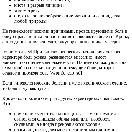
киста и разрыв яичника;
эндометрит;
опухолевое новообразование матки или ее придатка
любой природы.
Не гинекологическими причинами, провоцирующими боль в
боку справа, в нижней части живота, являются болезнь Крона,
аппендицит, дивертикулез, закупорка кишечника, уретрит.
[wpmfc_cab_sd]При гинекологических патологиях острого
характера боль резкая, развивается внезапно, имеет
наивысшую степень выраженности. Пациентки жалуются на
схваткообразные, колющие или режущие боли, которые
отдают в промежность.[/wpmfc_cab_sd]
Если гинекологические болезни имеют хроническое течение,
то боль тянущая, тупая.
Кроме боли, возникает ряд других характерных симптомов.
Это:
изменение менструального цикла — менструации
становятся слишком обильными или, наоборот,
скудными, а иногда прекращаются вообще;
влагалищное отделяемое с нетипичным цветом и