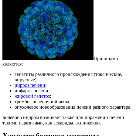
Причинами
являются:
гепатиты различного происхождения (токсические,
вирусные);
цирроз печени
;
инфаркт печени;
жировой гепатоз
;
тромбоз печеночной вены;
опухолевое новообразования печени разного характера.
Болевой синдром возникает также при поражении печени
такими паразитами, как аскариды, эхинококки.
Характер болевого симптома