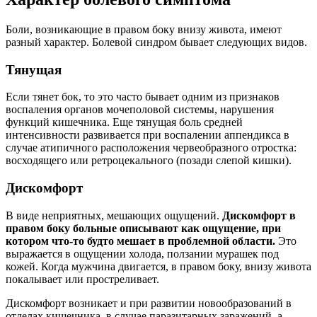
Боли, возникающие в правом боку внизу живота, имеют
разный характер. Болевой синдром бывает следующих видов.
Тянущая
Если тянет бок, то это часто бывает одним из признаков
воспаления органов мочеполовой системы, нарушения
функций кишечника. Еще тянущая боль средней
интенсивности развивается при воспалении аппендикса в
случае атипичного расположения червеобразного отростка:
восходящего или ретроцекального (позади слепой кишки).
Дискомфорт
В виде неприятных, мешающих ощущений.
Дискомфорт в
правом боку больные описывают как ощущение, при
котором что-то будто мешает в проблемной области.
Это
выражается в ощущении холода, ползании мурашек под
кожей. Когда мужчина двигается, в правом боку, внизу живота
покалывает или простреливает.
Дискомфорт возникает и при развитии новообразований в
отделах кишечника, в случае паразитарных заражений, а