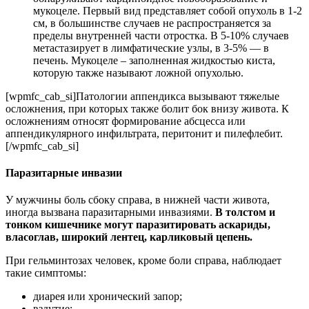
мукоцеле. Первый вид представляет собой опухоль в 1-2
см, в большинстве случаев не распространяется за
пределы внутренней части отростка. В 5-10% случаев
метастазирует в лимфатические узлы, в 3-5% — в
печень. Мукоцеле – заполненная жидкостью киста,
которую также называют ложной опухолью.
[wpmfc_cab_si]Патологии аппендикса вызывают тяжелые
осложнения, при которых также болит бок внизу живота. К
осложнениям относят формирование абсцесса или
аппендикулярного инфильтрата, перитонит и пилефлебит.
[/wpmfc_cab_si]
Паразитарные инвазии
У мужчины боль сбоку справа, в нижней части живота,
иногда вызвана паразитарными инвазиями.
В толстом и
тонком кишечнике могут паразитировать аскариды,
власоглав, широкий лентец, карликовый цепень.
При гельминтозах человек, кроме боли справа, наблюдает
такие симптомы:
диарея или хронический запор;
вздутие;