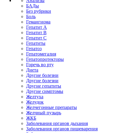
Анализы
БАДы
Без рубрики
Боль
Гемангиома
Гепатит A
Гепатит B
Гепатит C
Гепатиты
Гепатоз
Гепатомегалия
Гепатопротекторы
Горечь во рту
Диета
Другие болезни
Другие болезни
Другие гепатиты
Другие симптомы
Желтуха
Желудок
Желчегонные препараты
Желчный пузырь
ЖКБ
Заболевания органов дыхания
Заболевания органов пищеварения