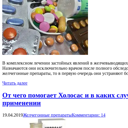
В комплексном лечении застойных явлений в желчевыводящих 
Назначаются они исключительно врачом после полного обследо
желчегонные препараты, то в первую очередь они устраняют 
Читать далее
От чего помогает Холосас и в каких слу
применении
19.04.2019
Желчегонные препараты
Комментарии: 14