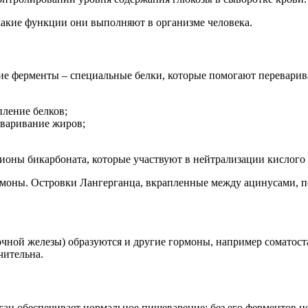
 какие функции они выполняют в организме человека.
ие ферменты – специальные белки, которые помогают переварив
пление белков;
еваривание жиров;
ионы бикарбоната, которые участвуют в нейтрализации кислого
рмоны. Островки Лангерганца, вкрапленные между ацинусами, 
чной железы) образуются и другие гормоны, например соматост
чительна.
рган обеспечивает нормальное пищеварение: без его ферментов 