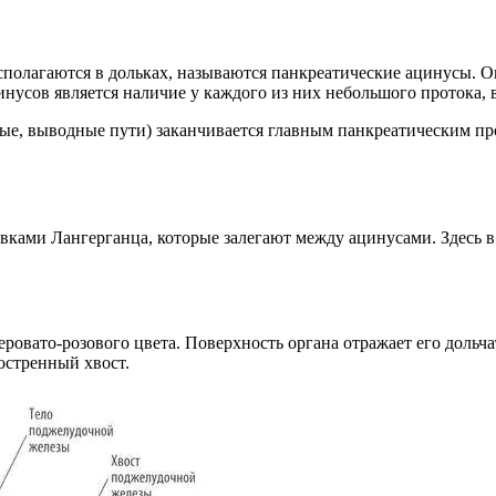
олагаются в дольках, называются панкреатические ацинусы. Он
нусов является наличие у каждого из них небольшого протока, 
ые, выводные пути) заканчивается главным панкреатическим пр
вками Лангерганца, которые залегают между ацинусами. Здесь в
ровато-розового цвета. Поверхность органа отражает его дольч
остренный хвост.