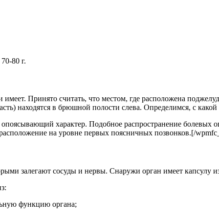
70-80 г.
 имеет. Принято считать, что местом, где расположена поджелудо
 часть) находятся в брюшной полости слева. Определимся, с како
т опоясывающий характер. Подобное распространение болевых ощ
 расположение на уровне первых поясничных позвонков.[/wpmfc_
орыми залегают сосуды и нервы. Снаружи орган имеет капсулу и
з:
льную функцию органа;