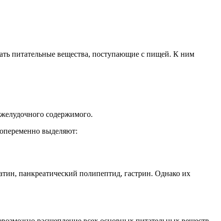
ать питательные вещества, поступающие с пищей. К ним
 желудочного содержимого.
попеременно выделяют:
атин, панкреатический полипептид, гастрин. Однако их
невозможно расщепление всех основных питательных веществ.