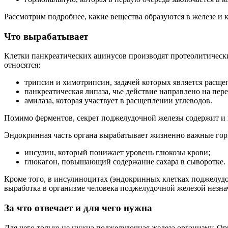
Рассмотрим подробнее, какие вещества образуются в железе и
Что вырабатывает
Клетки панкреатических ацинусов производят протеолитическ
относятся:
трипсин и химотрипсин, задачей которых является расще
панкреатическая липаза, чье действие направлено на пер
амилаза, которая участвует в расщеплении углеводов.
Помимо ферментов, секрет поджелудочной железы содержит и 
Эндокринная часть органа вырабатывает жизненно важные го
инсулин, который понижает уровень глюкозы крови;
глюкагон, повышающий содержание сахара в сыворотке.
Кроме того, в инсулиноцитах (эндокринных клетках поджелудо
выработка в организме человека поджелудочной железой незна
За что отвечает и для чего нужна
Для чего только не нужна поджелудочная железа организму. О