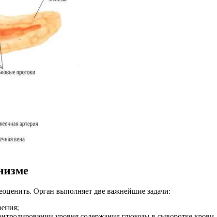
низме
реоценить. Орган выполняет две важнейшие задачи:
ения;
контролировании уровня содержания глюкозы в сыворотке крови.