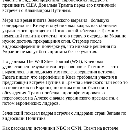
президента США Дональда Трампа перед его пятничной
встречей с Владимиром Путиным.
Мерц во время визита Зеленского выразил «большую
солидарность» Киеву и опубликовал кадры, как обнимает
украинского президента. После онлайн-беседы с Трампом
немецкий политик отметил, что в первую очередь на Украине
нужно достичь прекращения огня. Стармер после
видеоконференции подчеркнул, что никакие решения по
Украине не могут быть приняты без ее участия.
По данным The Wall Street Journal (WSJ), Киев был
удовлетворен результатами переговоров с Трампом — это
выразилось в аплодисментах после завершения встречи.
Газета пишет, что европейцы и Киев требовали участия в
предстоящей встрече Путина и Трампа Зеленского или кого-то
из политиков из Европы, но потом вопрос был снят с
обсуждения. Трамп пообещал проинформировать о
переговорах на Аляске сначала украинского президента, а
потом европейских лидеров.
Зеленский показал кадры встречи с лидерами стран Запада по
видеосвязи Политика
Как рассказали источники NBC и CNN, Трамп на встрече