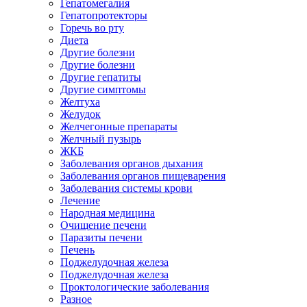
Гепатомегалия
Гепатопротекторы
Горечь во рту
Диета
Другие болезни
Другие болезни
Другие гепатиты
Другие симптомы
Желтуха
Желудок
Желчегонные препараты
Желчный пузырь
ЖКБ
Заболевания органов дыхания
Заболевания органов пищеварения
Заболевания системы крови
Лечение
Народная медицина
Очищение печени
Паразиты печени
Печень
Поджелудочная железа
Поджелудочная железа
Проктологические заболевания
Разное