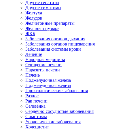
Другие гепатиты
Другие симптомы
Желтуха
Желудок
Желчегонные препараты
Желчный пузырь
ЖКБ
Заболевания органов дыхания
Заболевания органов пищеварения
Заболевания системы крови
Лечение
Народная медицина
Очищение печени
Паразиты печени
Печень
Поджелудочная железа
Поджелудочная железа
Проктологические заболевания
Разное
Рак печени
Селезёнка
Сердечно-сосудистые заболевания
Симптомы
Урологические заболевания
Холецистит