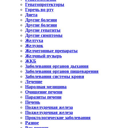
Гепатопротекторы
Горечь во рту
Диета
Другие болезни
Другие болезни
Другие гепатиты
Другие симптомы
Желтуха
Желудок
Желчегонные препараты
Желчный пузырь
ЖКБ
Заболевания органов дыхания
Заболевания органов пищеварения
Заболевания системы крови
Лечение
Народная медицина
Очищение печени
Паразиты печени
Печень
Поджелудочная железа
Поджелудочная железа
Проктологические заболевания
Разное
Рак печени