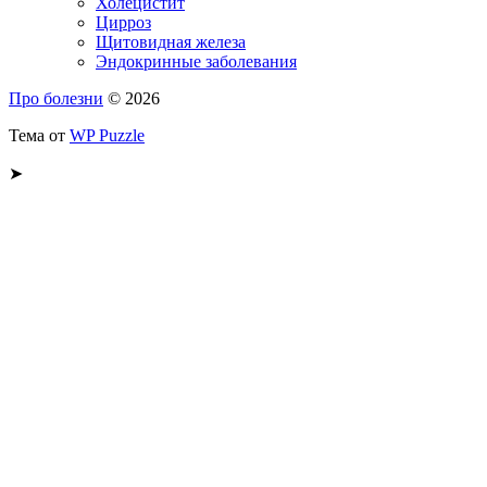
Холецистит
Цирроз
Щитовидная железа
Эндокринные заболевания
Про болезни
© 2026
Тема от
WP Puzzle
➤