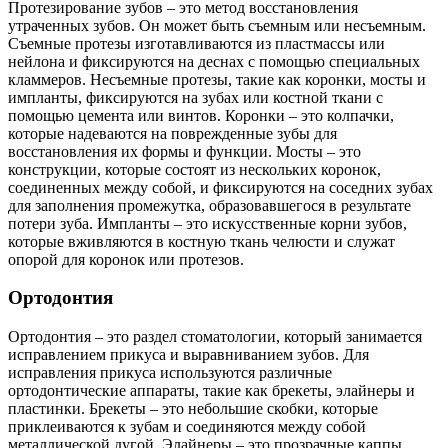
Протезирование зубов – это метод восстановления
утраченных зубов. Он может быть съемным или несъемным.
Съемные протезы изготавливаются из пластмассы или
нейлона и фиксируются на деснах с помощью специальных
кламмеров. Несъемные протезы, такие как коронки, мосты и
импланты, фиксируются на зубах или костной ткани с
помощью цемента или винтов. Коронки – это колпачки,
которые надеваются на поврежденные зубы для
восстановления их формы и функции. Мосты – это
конструкции, которые состоят из нескольких коронок,
соединенных между собой, и фиксируются на соседних зубах
для заполнения промежутка, образовавшегося в результате
потери зуба. Импланты – это искусственные корни зубов,
которые вживляются в костную ткань челюсти и служат
опорой для коронок или протезов.
Ортодонтия
Ортодонтия – это раздел стоматологии, который занимается
исправлением прикуса и выравниванием зубов. Для
исправления прикуса используются различные
ортодонтические аппараты, такие как брекеты, элайнеры и
пластинки. Брекеты – это небольшие скобки, которые
приклеиваются к зубам и соединяются между собой
металлической дугой. Элайнеры – это прозрачные каппы,