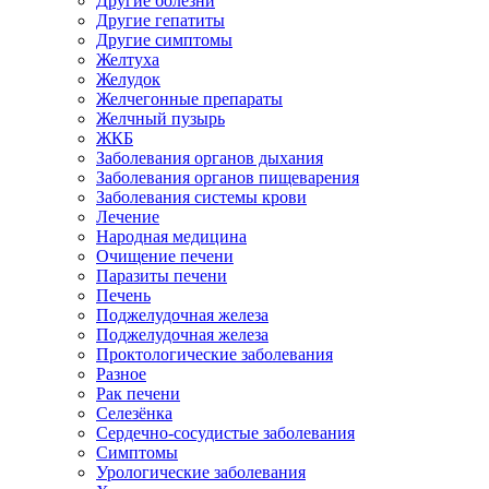
Другие болезни
Другие гепатиты
Другие симптомы
Желтуха
Желудок
Желчегонные препараты
Желчный пузырь
ЖКБ
Заболевания органов дыхания
Заболевания органов пищеварения
Заболевания системы крови
Лечение
Народная медицина
Очищение печени
Паразиты печени
Печень
Поджелудочная железа
Поджелудочная железа
Проктологические заболевания
Разное
Рак печени
Селезёнка
Сердечно-сосудистые заболевания
Симптомы
Урологические заболевания