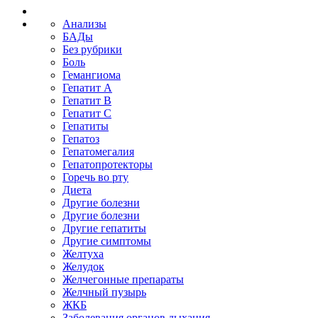
Анализы
БАДы
Без рубрики
Боль
Гемангиома
Гепатит A
Гепатит B
Гепатит C
Гепатиты
Гепатоз
Гепатомегалия
Гепатопротекторы
Горечь во рту
Диета
Другие болезни
Другие болезни
Другие гепатиты
Другие симптомы
Желтуха
Желудок
Желчегонные препараты
Желчный пузырь
ЖКБ
Заболевания органов дыхания