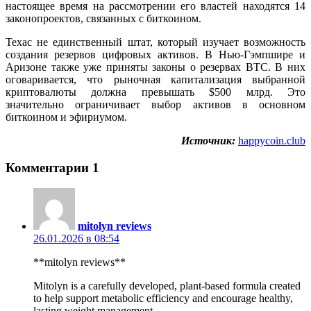
настоящее время на рассмотрении его властей находятся 14
законопроектов, связанных с биткоином.
Техас не единственный штат, который изучает возможность
создания резервов цифровых активов. В Нью-Гэмпшире и
Аризоне также уже приняты законы о резервах BTC. В них
оговаривается, что рыночная капитализация выбранной
криптовалюты должна превышать $500 млрд. Это
значительно ограничивает выбор активов в основном
биткоином и эфириумом.
Источник:
happycoin.club
Комментарии
1
mitolyn reviews
26.01.2026 в 08:54
**mitolyn reviews**
Mitolyn is a carefully developed, plant-based formula created
to help support metabolic efficiency and encourage healthy,
lasting weight management.