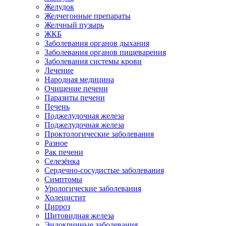
Желудок
Желчегонные препараты
Желчный пузырь
ЖКБ
Заболевания органов дыхания
Заболевания органов пищеварения
Заболевания системы крови
Лечение
Народная медицина
Очищение печени
Паразиты печени
Печень
Поджелудочная железа
Поджелудочная железа
Проктологические заболевания
Разное
Рак печени
Селезёнка
Сердечно-сосудистые заболевания
Симптомы
Урологические заболевания
Холецистит
Цирроз
Щитовидная железа
Эндокринные заболевания