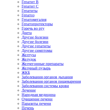
Гепатит B
Гепатит C
Гепатиты
Гепатоз
Гепатомегалия
Гепатопротекторы
Горечь во рту
Диета
Другие болезни
Другие болезни
Другие гепатиты
Другие симптомы
Желтуха
Желудок
Желчегонные препараты
Желчный пузырь
ЖКБ
Заболевания органов дыхания
Заболевания органов пищеварения
Заболевания системы крови
Лечение
Народная медицина
Очищение печени
Паразиты печени
Печень