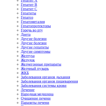
Гепатит A
Гепатит B
Гепатит C
Гепатиты
Гепатоз
Гепатомегалия
Гепатопротекторы
Горечь во рту
Диета
Другие болезни
Другие болезни
Другие гепатиты
Другие симптомы
Желтуха
Желудок
Желчегонные препараты
Желчный пузырь
ЖКБ
Заболевания органов дыхания
Заболевания органов пищеварения
Заболевания системы крови
Лечение
Народная медицина
Очищение печени
Паразиты печени