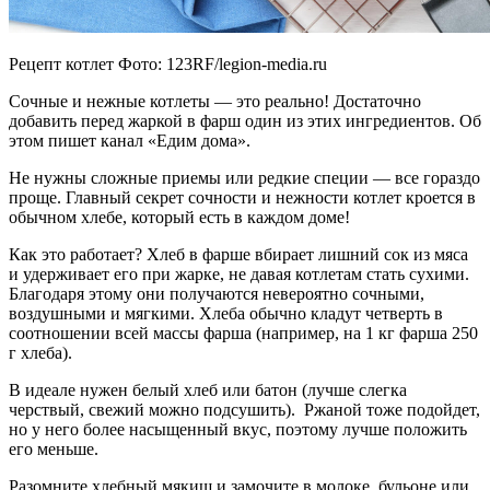
Рецепт котлет Фото: 123RF/legion-media.ru
Сочные и нежные котлеты — это реально! Достаточно
добавить перед жаркой в фарш один из этих ингредиентов. Об
этом пишет канал «Едим дома».
Не нужны сложные приемы или редкие специи — все гораздо
проще. Главный секрет сочности и нежности котлет кроется в
обычном хлебе, который есть в каждом доме!
Как это работает? Хлеб в фарше вбирает лишний сок из мяса
и удерживает его при жарке, не давая котлетам стать сухими.
Благодаря этому они получаются невероятно сочными,
воздушными и мягкими. Хлеба обычно кладут четверть в
соотношении всей массы фарша (например, на 1 кг фарша 250
г хлеба).
В идеале нужен белый хлеб или батон (лучше слегка
черствый, свежий можно подсушить). Ржаной тоже подойдет,
но у него более насыщенный вкус, поэтому лучше положить
его меньше.
Разомните хлебный мякиш и замочите в молоке, бульоне или