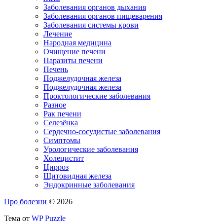
Заболевания органов дыхания
Заболевания органов пищеварения
Заболевания системы крови
Лечение
Народная медицина
Очищение печени
Паразиты печени
Печень
Поджелудочная железа
Поджелудочная железа
Проктологические заболевания
Разное
Рак печени
Селезёнка
Сердечно-сосудистые заболевания
Симптомы
Урологические заболевания
Холецистит
Цирроз
Щитовидная железа
Эндокринные заболевания
Про болезни
© 2026
Тема от
WP Puzzle