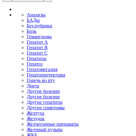
Анализы
БАДы
Без рубрики
Боль
Гемангиома
Гепатит A
Гепатит B
Гепатит C
Гепатиты
Гепатоз
Гепатомегалия
Гепатопротекторы
Горечь во рту
Диета
Другие болезни
Другие болезни
Другие гепатиты
Другие симптомы
Желтуха
Желудок
Желчегонные препараты
Желчный пузырь
ЖКБ