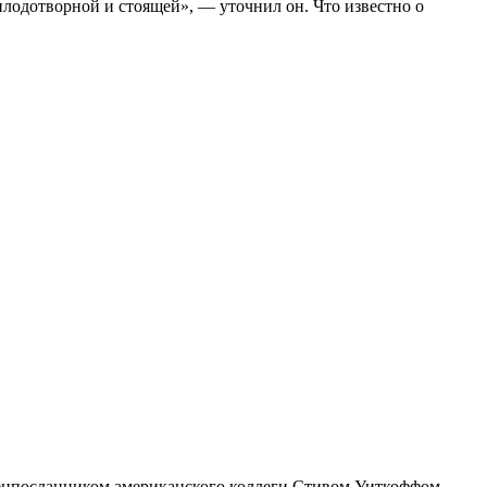
плодотворной и стоящей», — уточнил он. Что известно о
пецпосланником американского коллеги Стивом Уиткоффом.