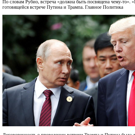
По словам Рубио, встреча «должна быть посвящена чему-то». «
готовящейся встрече Путина и Трампа. Главное Политика
Договоренность о проведении встречи Трампа и Путина была д