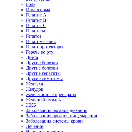
Боль
Гемангиома
Гепатит A
Гепатит B
Гепатит C
Гепатиты
Гепатоз
Гепатомегалия
Гепатопротекторы
Горечь во рту
Диета
Другие болезни
Другие болезни
Другие гепатиты
Другие симптомы
Желтуха
Желудок
Желчегонные препараты
Желчный пузырь
ЖКБ
Заболевания органов дыхания
Заболевания органов пищеварения
Заболевания системы крови
Лечение
Народная медицина