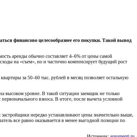
заться финансово целесообразнее его покупки. Такой вывод
мость аренды обычно составляет 4–6% от цены самой
асходы на «съем», но и частично компенсирует будущий рост
 квартиры за 50–60 тыс. рублей в месяц позволяет остальную
а высоком уровне. В такой ситуации заемщик не только
 первоначального взноса. В итоге, после вычета условной
: застройщики нередко устанавливают цены значительно выше,
патель все равно оказывается в менее выгодной позиции по
Источник:
argumenti.ru