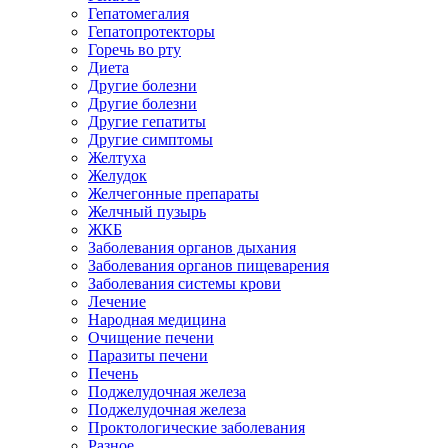
Гепатомегалия
Гепатопротекторы
Горечь во рту
Диета
Другие болезни
Другие болезни
Другие гепатиты
Другие симптомы
Желтуха
Желудок
Желчегонные препараты
Желчный пузырь
ЖКБ
Заболевания органов дыхания
Заболевания органов пищеварения
Заболевания системы крови
Лечение
Народная медицина
Очищение печени
Паразиты печени
Печень
Поджелудочная железа
Поджелудочная железа
Проктологические заболевания
Разное