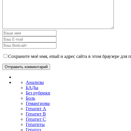
Сохраните моё имя, email и адрес сайта в этом браузере дл
Анализы
БАДы
Без рубрики
Боль
Гемангиома
Гепатит A
Гепатит B
Гепатит C
Гепатиты
Гепатоз