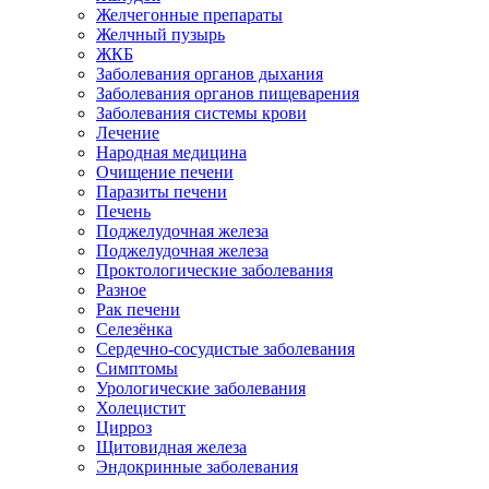
Желчегонные препараты
Желчный пузырь
ЖКБ
Заболевания органов дыхания
Заболевания органов пищеварения
Заболевания системы крови
Лечение
Народная медицина
Очищение печени
Паразиты печени
Печень
Поджелудочная железа
Поджелудочная железа
Проктологические заболевания
Разное
Рак печени
Селезёнка
Сердечно-сосудистые заболевания
Симптомы
Урологические заболевания
Холецистит
Цирроз
Щитовидная железа
Эндокринные заболевания