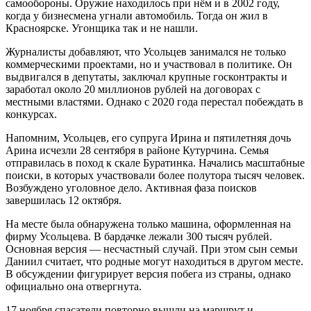
самообороны. Оружие находилось при нём и в 2002 году,
когда у бизнесмена угнали автомобиль. Тогда он жил в
Красноярске. Угонщика так и не нашли.
Журналисты добавляют, что Усольцев занимался не только
коммерческими проектами, но и участвовал в политике. Он
выдвигался в депутаты, заключал крупные госконтракты и
заработал около 20 миллионов рублей на договорах с
местными властями. Однако с 2020 года перестал побеждать в
конкурсах.
Напомним, Усольцев, его супруга Ирина и пятилетняя дочь
Арина исчезли 28 сентября в районе Кутурчина. Семья
отправилась в поход к скале Буратинка. Начались масштабные
поиски, в которых участвовали более полутора тысяч человек.
Возбуждено уголовное дело. Активная фаза поисков
завершилась 12 октября.
На месте была обнаружена только машина, оформленная на
фирму Усольцева. В бардачке лежали 300 тысяч рублей.
Основная версия — несчастный случай. При этом сын семьи
Даниил считает, что родные могут находиться в другом месте.
В обсуждении фигурирует версия побега из страны, однако
официально она отвергнута.
17 ноября спасатели повторно вышли на маршрут и