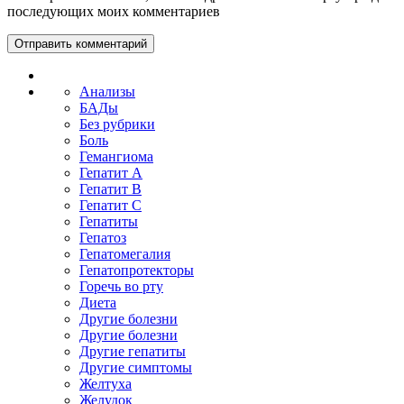
последующих моих комментариев
Анализы
БАДы
Без рубрики
Боль
Гемангиома
Гепатит A
Гепатит B
Гепатит C
Гепатиты
Гепатоз
Гепатомегалия
Гепатопротекторы
Горечь во рту
Диета
Другие болезни
Другие болезни
Другие гепатиты
Другие симптомы
Желтуха
Желудок