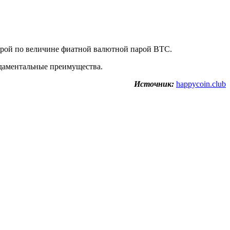
орой по величине фиатной валютной парой BTC.
ндаментальные преимущества.
Источник:
happycoin.club