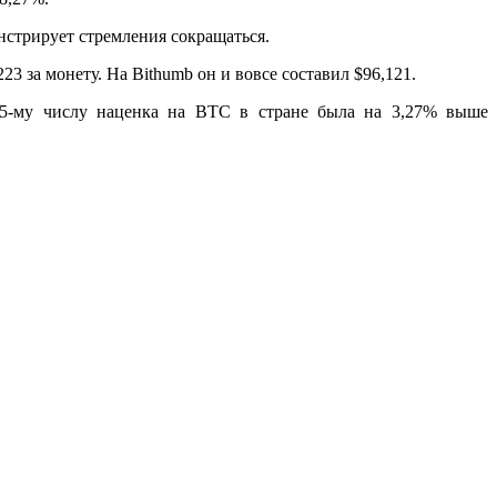
нстрирует стремления сокращаться.
3 за монету. На Bithumb он и вовсе составил $96,121.
 25-му числу наценка на BTC в стране была на 3,27% выше