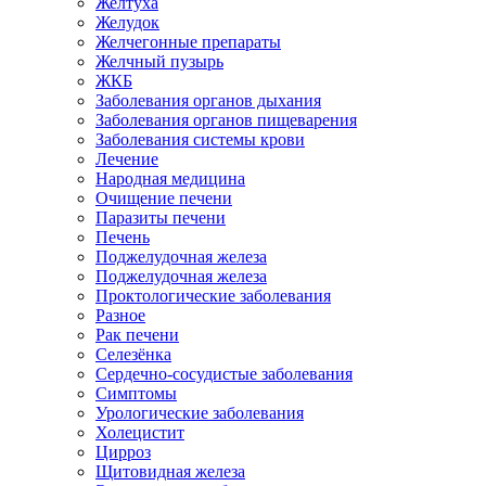
Желтуха
Желудок
Желчегонные препараты
Желчный пузырь
ЖКБ
Заболевания органов дыхания
Заболевания органов пищеварения
Заболевания системы крови
Лечение
Народная медицина
Очищение печени
Паразиты печени
Печень
Поджелудочная железа
Поджелудочная железа
Проктологические заболевания
Разное
Рак печени
Селезёнка
Сердечно-сосудистые заболевания
Симптомы
Урологические заболевания
Холецистит
Цирроз
Щитовидная железа