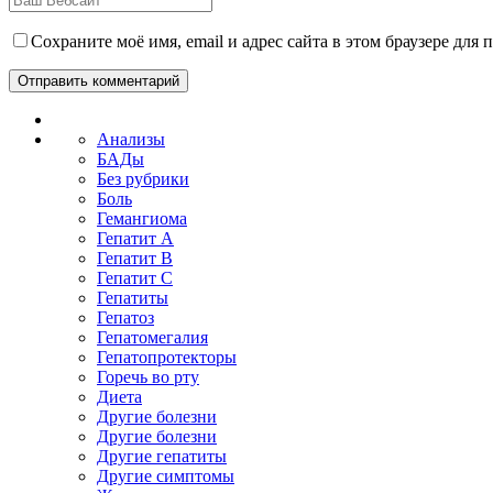
Сохраните моё имя, email и адрес сайта в этом браузере дл
Анализы
БАДы
Без рубрики
Боль
Гемангиома
Гепатит A
Гепатит B
Гепатит C
Гепатиты
Гепатоз
Гепатомегалия
Гепатопротекторы
Горечь во рту
Диета
Другие болезни
Другие болезни
Другие гепатиты
Другие симптомы