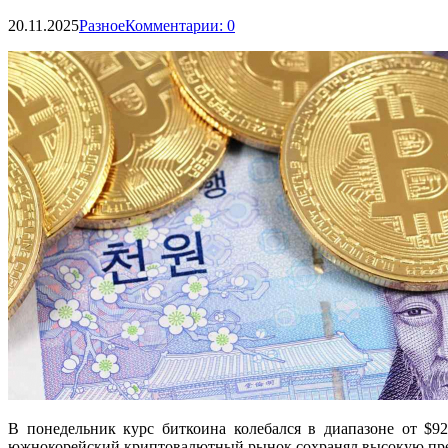
20.11.2025
Разное
Комментарии: 0
В понедельник курс биткоина колебался в диапазоне от $92
южнокорейский криптовалютный рынок сохранял высокую преми