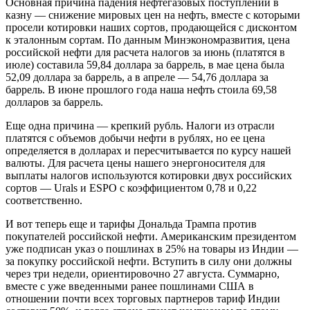
Основная причина падения нефтегазовых поступлений в
казну — снижение мировых цен на нефть, вместе с которыми
просели котировки наших сортов, продающейся с дисконтом
к эталонным сортам. По данным Минэкономразвития, цена
российской нефти для расчета налогов за июнь (платятся в
июле) составила 59,84 доллара за баррель, в мае цена была
52,09 доллара за баррель, а в апреле — 54,76 доллара за
баррель. В июне прошлого года наша нефть стоила 69,58
долларов за баррель.
Еще одна причина — крепкий рубль. Налоги из отрасли
платятся с объемов добычи нефти в рублях, но ее цена
определяется в долларах и пересчитывается по курсу нашей
валюты. Для расчета цены нашего энергоносителя для
выплаты налогов используются котировки двух российских
сортов — Urals и ESPO с коэффициентом 0,78 и 0,22
соответственно.
И вот теперь еще и тарифы Дональда Трампа против
покупателей российской нефти. Американским президентом
уже подписан указ о пошлинах в 25% на товары из Индии —
за покупку российской нефти. Вступить в силу они должны
через три недели, ориентировочно 27 августа. Суммарно,
вместе с уже введенными ранее пошлинами США в
отношении почти всех торговых партнеров тариф Индии