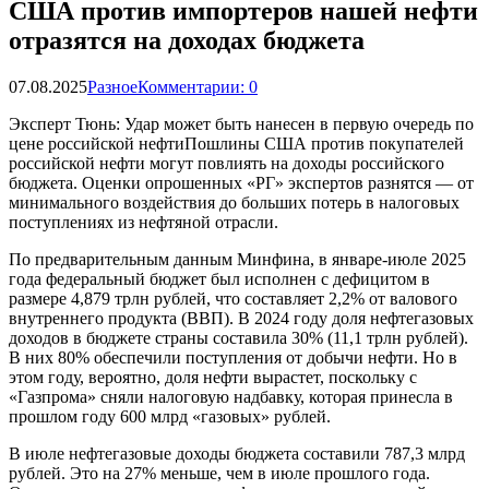
США против импортеров нашей нефти
отразятся на доходах бюджета
07.08.2025
Разное
Комментарии: 0
Эксперт Тюнь: Удар может быть нанесен в первую очередь по
цене российской нефтиПошлины США против покупателей
российской нефти могут повлиять на доходы российского
бюджета. Оценки опрошенных «РГ» экспертов разнятся — от
минимального воздействия до больших потерь в налоговых
поступлениях из нефтяной отрасли.
По предварительным данным Минфина, в январе-июле 2025
года федеральный бюджет был исполнен с дефицитом в
размере 4,879 трлн рублей, что составляет 2,2% от валового
внутреннего продукта (ВВП). В 2024 году доля нефтегазовых
доходов в бюджете страны составила 30% (11,1 трлн рублей).
В них 80% обеспечили поступления от добычи нефти. Но в
этом году, вероятно, доля нефти вырастет, поскольку с
«Газпрома» сняли налоговую надбавку, которая принесла в
прошлом году 600 млрд «газовых» рублей.
В июле нефтегазовые доходы бюджета составили 787,3 млрд
рублей. Это на 27% меньше, чем в июле прошлого года.