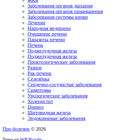
ЖКБ
Заболевания органов дыхания
Заболевания органов пищеварения
Заболевания системы крови
Лечение
Народная медицина
Очищение печени
Паразиты печени
Печень
Поджелудочная железа
Поджелудочная железа
Проктологические заболевания
Разное
Рак печени
Селезёнка
Сердечно-сосудистые заболевания
Симптомы
Урологические заболевания
Холецистит
Цирроз
Щитовидная железа
Эндокринные заболевания
Про болезни
© 2026
Тема от
WP Puzzle