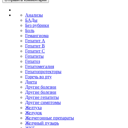
Анализы
БАДы
Без рубрики
Боль
Гемангиома
Гепатит A
Гепатит B
Гепатит C
Гепатиты
Гепатоз
Гепатомегалия
Гепатопротекторы
Горечь во рту
Диета
Другие болезни
Другие болезни
Другие гепатиты
Другие симптомы
Желтуха
Желудок
Желчегонные препараты
Желчный пузырь