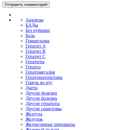
Анализы
БАДы
Без рубрики
Боль
Гемангиома
Гепатит A
Гепатит B
Гепатит C
Гепатиты
Гепатоз
Гепатомегалия
Гепатопротекторы
Горечь во рту
Диета
Другие болезни
Другие болезни
Другие гепатиты
Другие симптомы
Желтуха
Желудок
Желчегонные препараты
Желчный пузырь