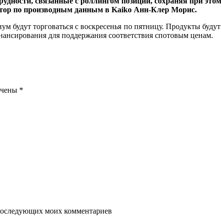
дности, связанные с роллингом позиций, сохраняя при этом
ор по производным данным в Kaiko
Анн-Клер Морис.
м будут торговаться с воскресенья по пятницу. Продукты будут
нансирования для поддержания соответствия спотовым ценам.
ечены
*
я последующих моих комментариев