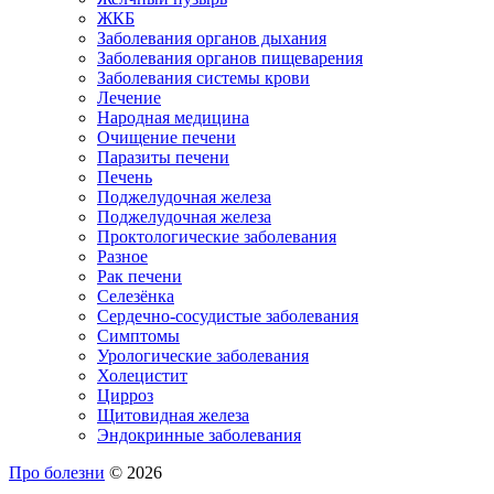
ЖКБ
Заболевания органов дыхания
Заболевания органов пищеварения
Заболевания системы крови
Лечение
Народная медицина
Очищение печени
Паразиты печени
Печень
Поджелудочная железа
Поджелудочная железа
Проктологические заболевания
Разное
Рак печени
Селезёнка
Сердечно-сосудистые заболевания
Симптомы
Урологические заболевания
Холецистит
Цирроз
Щитовидная железа
Эндокринные заболевания
Про болезни
© 2026