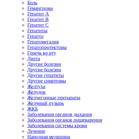
Боль
Гемангиома
Гепатит A
Гепатит B
Гепатит C
Гепатиты
Гепатоз
Гепатомегалия
Гепатопротекторы
Горечь во рту
Диета
Другие болезни
Другие болезни
Другие гепатиты
Другие симптомы
Желтуха
Желудок
Желчегонные препараты
Желчный пузырь
ЖКБ
Заболевания органов дыхания
Заболевания органов пищеварения
Заболевания системы крови
Лечение
Народная медицина