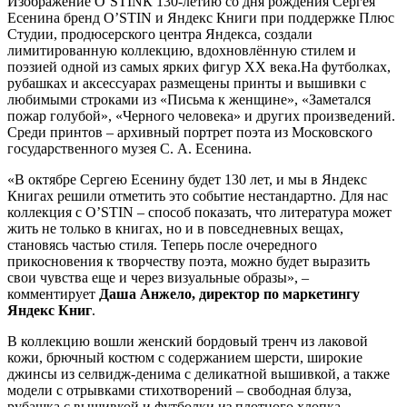
Изображение O’STINК 130-летию со дня рождения Сергея
Есенина бренд O’STIN и Яндекс Книги при поддержке Плюс
Студии, продюсерского центра Яндекса, создали
лимитированную коллекцию, вдохновлённую стилем и
поэзией одной из самых ярких фигур XX века.На футболках,
рубашках и аксессуарах размещены принты и вышивки с
любимыми строками из «Письма к женщине», «Заметался
пожар голубой», «Черного человека» и других произведений.
Среди принтов – архивный портрет поэта из Московского
государственного музея С. А. Есенина.
«В октябре Сергею Есенину будет 130 лет, и мы в Яндекс
Книгах решили отметить это событие нестандартно. Для нас
коллекция с O’STIN – способ показать, что литература может
жить не только в книгах, но и в повседневных вещах,
становясь частью стиля. Теперь после очередного
прикосновения к творчеству поэта, можно будет выразить
свои чувства еще и через визуальные образы», –
комментирует
Даша Анжело, директор по маркетингу
Яндекс Книг
.
В коллекцию вошли женский бордовый тренч из лаковой
кожи, брючный костюм с содержанием шерсти, широкие
джинсы из селвидж-денима с деликатной вышивкой, а также
модели с отрывками стихотворений – свободная блуза,
рубашка c вышивкой и футболки из плотного хлопка.