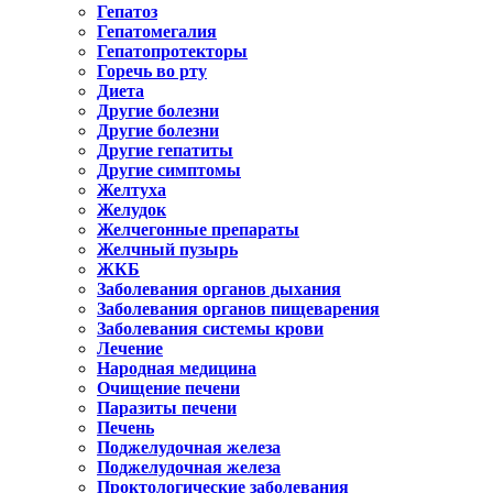
Гепатоз
Гепатомегалия
Гепатопротекторы
Горечь во рту
Диета
Другие болезни
Другие болезни
Другие гепатиты
Другие симптомы
Желтуха
Желудок
Желчегонные препараты
Желчный пузырь
ЖКБ
Заболевания органов дыхания
Заболевания органов пищеварения
Заболевания системы крови
Лечение
Народная медицина
Очищение печени
Паразиты печени
Печень
Поджелудочная железа
Поджелудочная железа
Проктологические заболевания