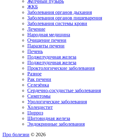
Желчный пузырь
ЖКБ
Заболевания органов дыхания
Заболевания органов пищеварения
Заболевания системы крови
Лечение
Народная медицина
Очищение печени
Паразиты печени
Печень
Поджелудочная железа
Поджелудочная железа
Проктологические заболевания
Разное
Рак печени
Селезёнка
Сердечно-сосудистые заболевания
Симптомы
Урологические заболевания
Холецистит
Цирроз
Щитовидная железа
Эндокринные заболевания
Про болезни
© 2026