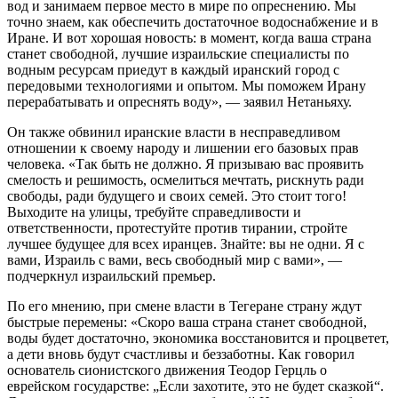
вод и занимаем первое место в мире по опреснению. Мы
точно знаем, как обеспечить достаточное водоснабжение и в
Иране. И вот хорошая новость: в момент, когда ваша страна
станет свободной, лучшие израильские специалисты по
водным ресурсам приедут в каждый иранский город с
передовыми технологиями и опытом. Мы поможем Ирану
перерабатывать и опреснять воду», — заявил Нетаньяху.
Он также обвинил иранские власти в несправедливом
отношении к своему народу и лишении его базовых прав
человека. «Так быть не должно. Я призываю вас проявить
смелость и решимость, осмелиться мечтать, рискнуть ради
свободы, ради будущего и своих семей. Это стоит того!
Выходите на улицы, требуйте справедливости и
ответственности, протестуйте против тирании, стройте
лучшее будущее для всех иранцев. Знайте: вы не одни. Я с
вами, Израиль с вами, весь свободный мир с вами», —
подчеркнул израильский премьер.
По его мнению, при смене власти в Тегеране страну ждут
быстрые перемены: «Скоро ваша страна станет свободной,
воды будет достаточно, экономика восстановится и процветет,
а дети вновь будут счастливы и беззаботны. Как говорил
основатель сионистского движения Теодор Герцль о
еврейском государстве: „Если захотите, это не будет сказкой“.