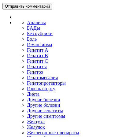
Анализы
БАДы
Без рубрики
Боль
Гемангиома
Гепатит A
Гепатит B
Гепатит C
Гепатиты
Гепатоз
Гепатомегалия
Гепатопротекторы
Горечь во рту
Диета
Другие болезни
Другие болезни
Другие гепатиты
Другие симптомы
Желтуха
Желудок
Желчегонные препараты