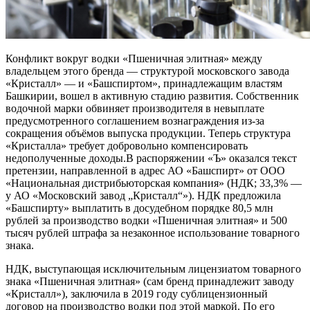
Конфликт вокруг водки «Пшеничная элитная» между
владельцем этого бренда — структурой московского завода
«Кристалл» — и «Башспиртом», принадлежащим властям
Башкирии, вошел в активную стадию развития. Собственник
водочной марки обвиняет производителя в невыплате
предусмотренного соглашением вознаграждения из-за
сокращения объёмов выпуска продукции. Теперь структура
«Кристалла» требует добровольно компенсировать
недополученные доходы.В распоряжении «Ъ» оказался текст
претензии, направленной в адрес АО «Башспирт» от ООО
«Национальная дистрибьюторская компания» (НДК; 33,3% —
у АО «Московский завод „Кристалл“»). НДК предложила
«Башспирту» выплатить в досудебном порядке 80,5 млн
рублей за производство водки «Пшеничная элитная» и 500
тысяч рублей штрафа за незаконное использование товарного
знака.
НДК, выступающая исключительным лицензиатом товарного
знака «Пшеничная элитная» (сам бренд принадлежит заводу
«Кристалл»), заключила в 2019 году сублицензионный
договор на производство водки под этой маркой. По его