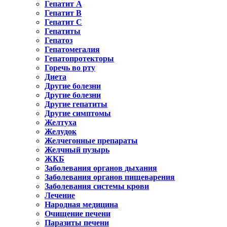
Гепатит A
Гепатит B
Гепатит C
Гепатиты
Гепатоз
Гепатомегалия
Гепатопротекторы
Горечь во рту
Диета
Другие болезни
Другие болезни
Другие гепатиты
Другие симптомы
Желтуха
Желудок
Желчегонные препараты
Желчный пузырь
ЖКБ
Заболевания органов дыхания
Заболевания органов пищеварения
Заболевания системы крови
Лечение
Народная медицина
Очищение печени
Паразиты печени