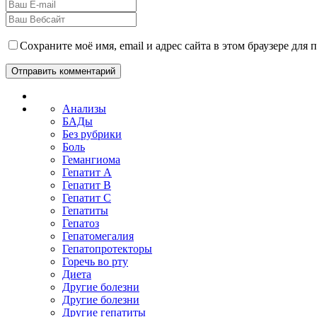
Сохраните моё имя, email и адрес сайта в этом браузере дл
Анализы
БАДы
Без рубрики
Боль
Гемангиома
Гепатит A
Гепатит B
Гепатит C
Гепатиты
Гепатоз
Гепатомегалия
Гепатопротекторы
Горечь во рту
Диета
Другие болезни
Другие болезни
Другие гепатиты