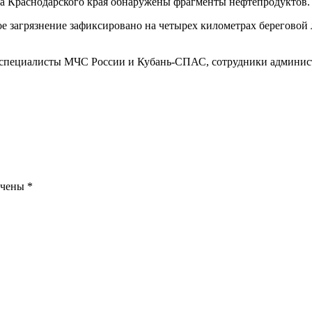
а Краснодарского края обнаружены фрагменты нефтепродуктов.
 загрязнение зафиксировано на четырех километрах береговой л
к – специалисты МЧС России и Кубань-СПАС, сотрудники админи
ечены
*