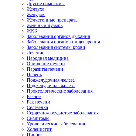
Другие симптомы
Желтуха
Желудок
Желчегонные препараты
Желчный пузырь
ЖКБ
Заболевания органов дыхания
Заболевания органов пищеварения
Заболевания системы крови
Лечение
Народная медицина
Очищение печени
Паразиты печени
Печень
Поджелудочная железа
Поджелудочная железа
Проктологические заболевания
Разное
Рак печени
Селезёнка
Сердечно-сосудистые заболевания
Симптомы
Урологические заболевания
Холецистит
Цирроз