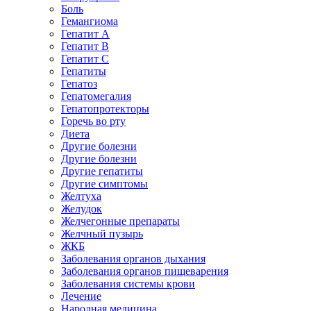
Боль
Гемангиома
Гепатит A
Гепатит B
Гепатит C
Гепатиты
Гепатоз
Гепатомегалия
Гепатопротекторы
Горечь во рту
Диета
Другие болезни
Другие болезни
Другие гепатиты
Другие симптомы
Желтуха
Желудок
Желчегонные препараты
Желчный пузырь
ЖКБ
Заболевания органов дыхания
Заболевания органов пищеварения
Заболевания системы крови
Лечение
Народная медицина