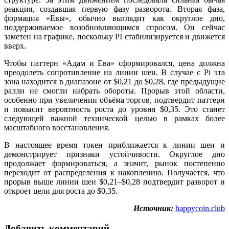
реакция, создавшая первую фазу разворота. Вторая фаза,
формация «Евы», обычно выглядит как округлое дно,
поддерживаемое возобновляющимся спросом. Он сейчас
заметен на графике, поскольку PI стабилизируется и движется
вверх.
Чтобы паттерн «Адам и Ева» сформировался, цена должна
преодолеть сопротивление на линии шеи. В случае с Pi эта
зона находится в диапазоне от $0,21 до $0,28, где предыдущие
ралли не смогли набрать обороты. Прорыв этой области,
особенно при увеличении объёма торгов, подтвердит паттерн
и повысит вероятность роста до уровня $0,35. Это станет
следующей важной технической целью в рамках более
масштабного восстановления.
В настоящее время токен приближается к линии шеи и
демонстрирует признаки устойчивости. Округлое дно
продолжает формироваться, а значит, рынок постепенно
переходит от распределения к накоплению. Получается, что
прорыв выше линии шеи $0,21–$0,28 подтвердит разворот и
откроет цели для роста до $0,35.
Источник:
happycoin.club
Добавить комментарий