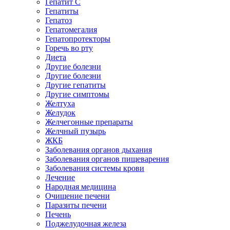
Гепатит C
Гепатиты
Гепатоз
Гепатомегалия
Гепатопротекторы
Горечь во рту
Диета
Другие болезни
Другие болезни
Другие гепатиты
Другие симптомы
Желтуха
Желудок
Желчегонные препараты
Желчный пузырь
ЖКБ
Заболевания органов дыхания
Заболевания органов пищеварения
Заболевания системы крови
Лечение
Народная медицина
Очищение печени
Паразиты печени
Печень
Поджелудочная железа