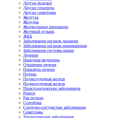
Другие болезни
Другие гепатиты
Другие симптомы
Желтуха
Желудок
Желчегонные препараты
Желчный пузырь
ЖКБ
Заболевания органов дыхания
Заболевания органов пищеварения
Заболевания системы крови
Лечение
Народная медицина
Очищение печени
Паразиты печени
Печень
Поджелудочная железа
Поджелудочная железа
Проктологические заболевания
Разное
Рак печени
Селезёнка
Сердечно-сосудистые заболевания
Симптомы
Урологические заболевания