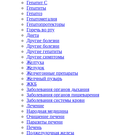
Гепатит C
Гепатиты
Гепатоз
Гепатомегалия
Гепатопротекторы
Горечь во рту
Диета
Другие болезни
Другие болезни
Другие гепатиты
Другие симптомы
Желтуха
Желудок
Желчегонные препараты
Желчный пузырь
ЖКБ
Заболевания органов дыхания
Заболевания органов пищеварения
Заболевания системы крови
Лечение
Народная медицина
Очищение печени
Паразиты печени
Печень
Поджелудочная железа