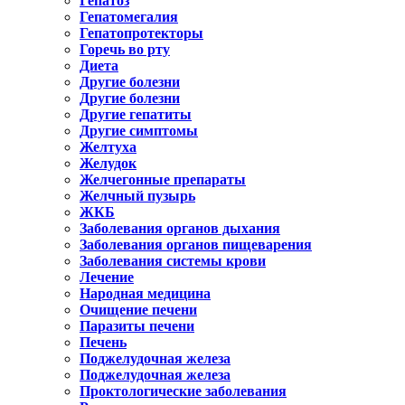
Гепатоз
Гепатомегалия
Гепатопротекторы
Горечь во рту
Диета
Другие болезни
Другие болезни
Другие гепатиты
Другие симптомы
Желтуха
Желудок
Желчегонные препараты
Желчный пузырь
ЖКБ
Заболевания органов дыхания
Заболевания органов пищеварения
Заболевания системы крови
Лечение
Народная медицина
Очищение печени
Паразиты печени
Печень
Поджелудочная железа
Поджелудочная железа
Проктологические заболевания