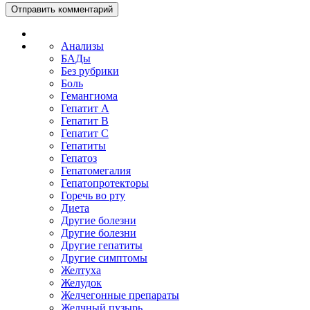
Анализы
БАДы
Без рубрики
Боль
Гемангиома
Гепатит A
Гепатит B
Гепатит C
Гепатиты
Гепатоз
Гепатомегалия
Гепатопротекторы
Горечь во рту
Диета
Другие болезни
Другие болезни
Другие гепатиты
Другие симптомы
Желтуха
Желудок
Желчегонные препараты
Желчный пузырь