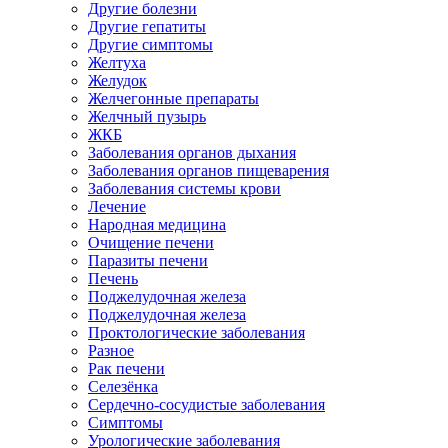
Другие болезни
Другие гепатиты
Другие симптомы
Желтуха
Желудок
Желчегонные препараты
Желчный пузырь
ЖКБ
Заболевания органов дыхания
Заболевания органов пищеварения
Заболевания системы крови
Лечение
Народная медицина
Очищение печени
Паразиты печени
Печень
Поджелудочная железа
Поджелудочная железа
Проктологические заболевания
Разное
Рак печени
Селезёнка
Сердечно-сосудистые заболевания
Симптомы
Урологические заболевания