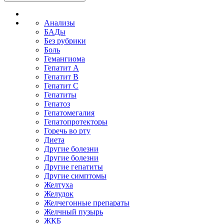
Анализы
БАДы
Без рубрики
Боль
Гемангиома
Гепатит A
Гепатит B
Гепатит C
Гепатиты
Гепатоз
Гепатомегалия
Гепатопротекторы
Горечь во рту
Диета
Другие болезни
Другие болезни
Другие гепатиты
Другие симптомы
Желтуха
Желудок
Желчегонные препараты
Желчный пузырь
ЖКБ