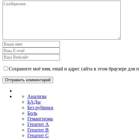
Сохраните моё имя, email и адрес сайта в этом браузере дл
Анализы
БАДы
Без рубрики
Боль
Гемангиома
Гепатит A
Гепатит B
Гепатит C