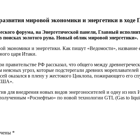
развития мировой экономики и энергетики в ход
еского форума, на Энергетической панели, Главный исполн
 поисках золотого руна. Новый облик мировой энергетики».
ой экономики и энергетики. Как пишут «Ведомости», название 
ного царя Итаки.
ри правительстве РФ рассказал, что общего между древнегрече
тем неясных угроз, которые подстерегали древних мореплавателе
сей оказался в плену у жестокого Циклопа, пожирающего его спу
 США».
тив для внедрения новых видов энергоносителей и одну из них 
олученным «Роснефтью» по новой технологии GTL (Gas to liquids
ечены
*