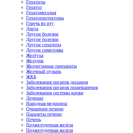
Гепатиты
Гепатоз
Гепатомегалия
Гепатопротекторы
Горечь во рту
Диета
Другие болезни
Другие болезни
Другие гепатиты
Другие симптомы
Желтуха
Желудок
Желчегонные препараты
Желчный пузырь
ЖКБ
Заболевания органов дыхания
Заболевания органов пищеварения
Заболевания системы крови
Лечение
Народная медицина
Очищение печени
Паразиты печени
Печень
Поджелудочная железа
Поджелудочная железа