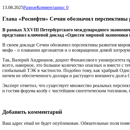
13.08.2025
Разное
Комментарии: 0
Глава «Роснефти» Сечин обозначил перспективы 
В рамках XXVIII Петербургского международного экономич
представил ключевой доклад «Одиссея мировой экономики в
В своем докладе Сечин обозначил перспективы развития миров
мифа – о плавании аргонавтов и о возвращении домой хитроум
Так, Валерий Андрианов, доцент Финансового университета п
всего, наверное, это большое количество опасных и вместе с 
глобальный ТЭК в частности. Подобно тому, как храбрый Одис
ничем не обеспеченного доллара и растущего внешнего долга
Эксперт отметил, что существует множество реальных перспек
и гостям форума колбу с чистейшим синтетическим топливом, п
Добавить комментарий
Ваш адрес email не будет опубликован.
Обязательные поля пом