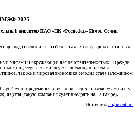
е ПМЭФ-2025
ительный директор ПАО «НК «Роснефть» Игорь Сечин
его доклада соединило в себе два самых популярных античных
скими мифами и окружающей нас действительностью: «Прежде
й и ныне подстерегают мировую экономику в целом и
тников, так же и мировая экономика сегодня стала заложником
Игорь Сечин продемонстрировал наглядно, показав участникам
) из угля (такую компания будет внедрять на Таймыре).
Источник:
argumenti.ru