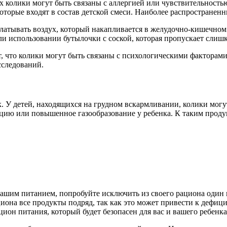
х колики могут быть связаны с аллергией или чувствительность
оторые входят в состав детской смеси. Наиболее распространенн
латывать воздух, который накапливается в желудочно-кишечном 
и использовании бутылочки с соской, которая пропускает слишк
 что колики могут быть связаны с психологическими факторами, 
сследований.
. У детей, находящихся на грудном вскармливании, колики могу
кцию или повышенное газообразование у ребенка. К таким проду
 вашим питанием, попробуйте исключить из своего рациона один 
ациона все продукты подряд, так как это может привести к дефи
ион питания, который будет безопасен для вас и вашего ребенка