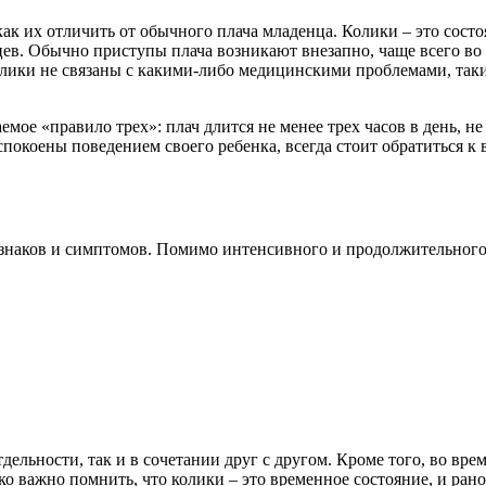
 как их отличить от обычного плача младенца. Колики – это сос
цев. Обычно приступы плача возникают внезапно, чаще всего во 
колики не связаны с какими-либо медицинскими проблемами, та
мое «правило трех»: плач длится не менее трех часов в день, не
еспокоены поведением своего ребенка, всегда стоит обратиться к
знаков и симптомов. Помимо интенсивного и продолжительного п
дельности, так и в сочетании друг с другом. Кроме того, во вре
о важно помнить, что колики – это временное состояние, и рано