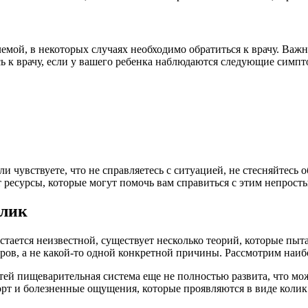
емой, в некоторых случаях необходимо обратиться к врачу. Важ
ь к врачу, если у вашего ребенка наблюдаются следующие симпт
и чувствуете, что не справляетесь с ситуацией, не стесняйтесь
 ресурсы, которые могут помочь вам справиться с этим непрост
олик
остается неизвестной, существует несколько теорий, которые пыт
торов, а не какой-то одной конкретной причины. Рассмотрим наи
ей пищеварительная система еще не полностью развита, что мо
т и болезненные ощущения, которые проявляются в виде колик