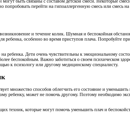
 могут быть связаны с составом детской смеси. Некоторые смес
о попробовать перейти на гипоаллергенную смесь или смесь на о
 возникновение и течение колик. Шумная и беспокойная обстано
ля ребенка, особенно во время приступов плача. Попробуйте пр
 на ребенка. Дети очень чувствительны к эмоциональному состо
 более беспокойным. Важно заботиться о своем психическом здор
омощью к психологу или другому медицинскому специалисту.
ик
твует множество способов облегчить его состояние и уменьшить
ному ребенку, может не помочь другому. Поэтому необходимо эк
х техник, которые могут помочь уменьшить плач и беспокойств