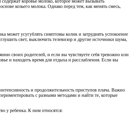
и содержат коровье молоко, которое может вызывать
снове козьего молока. Однако перед тем, как менять смесь,
вка может усугублять симптомы колик и затруднять успокоение
иглушить свет, выключить телевизор и другие источники шума,
янию своих родителей, и если вы чувствуете себя тревожно или
овье и находить время для отдыха и расслабления. Если вы
 интенсивность и продолжительность приступов плача. Важно
спериментировать с разными методами и найти те, которые
о у ребенка. К ним относятся: