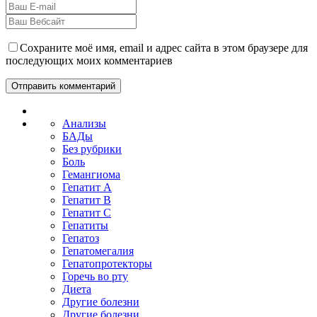
Сохраните моё имя, email и адрес сайта в этом браузере для
последующих моих комментариев
Анализы
БАДы
Без рубрики
Боль
Гемангиома
Гепатит A
Гепатит B
Гепатит C
Гепатиты
Гепатоз
Гепатомегалия
Гепатопротекторы
Горечь во рту
Диета
Другие болезни
Другие болезни