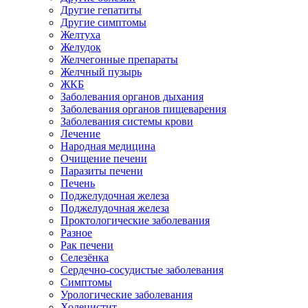
Другие гепатиты
Другие симптомы
Желтуха
Желудок
Желчегонные препараты
Желчный пузырь
ЖКБ
Заболевания органов дыхания
Заболевания органов пищеварения
Заболевания системы крови
Лечение
Народная медицина
Очищение печени
Паразиты печени
Печень
Поджелудочная железа
Поджелудочная железа
Проктологические заболевания
Разное
Рак печени
Селезёнка
Сердечно-сосудистые заболевания
Симптомы
Урологические заболевания
Холецистит