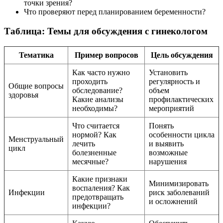
точки зрения?
Что проверяют перед планированием беременности?
Таблица: Темы для обсуждения с гинекологом
Тематика
Пример вопросов
Цель обсуждения
Как часто нужно
Установить
проходить
регулярность и
Общие вопросы
обследование?
объем
здоровья
Какие анализы
профилактических
необходимы?
мероприятий
Что считается
Понять
нормой? Как
особенности цикла
Менструальный
лечить
и выявить
цикл
болезненные
возможные
месячные?
нарушения
Какие признаки
Минимизировать
воспаления? Как
Инфекции
риск заболеваний
предотвращать
и осложнений
инфекции?