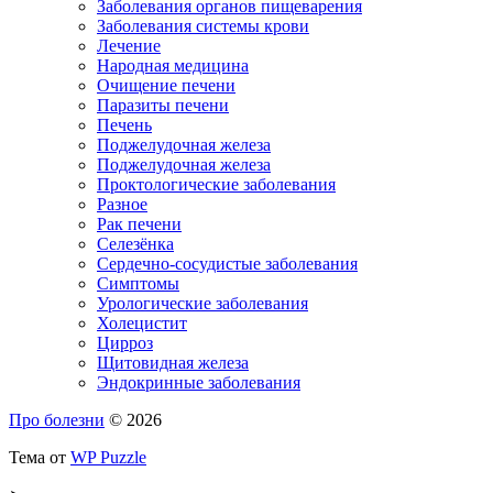
Заболевания органов пищеварения
Заболевания системы крови
Лечение
Народная медицина
Очищение печени
Паразиты печени
Печень
Поджелудочная железа
Поджелудочная железа
Проктологические заболевания
Разное
Рак печени
Селезёнка
Сердечно-сосудистые заболевания
Симптомы
Урологические заболевания
Холецистит
Цирроз
Щитовидная железа
Эндокринные заболевания
Про болезни
© 2026
Тема от
WP Puzzle