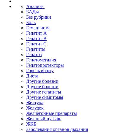
Анализы
БАДы
Без рубрики
Боль
Гемангиома
Гепатит A
Гепатит B
Гепатит C
Гепатиты
Гепатоз
Гепатомегалия
Гепатопротекторы
Горечь во рту
Диета
Другие болезни
Другие болезни
Другие гепатиты
Другие симптомы
Желтуха
Желудок
Желчегонные препараты
Желчный пузырь
ЖКБ
Заболевания органов дыхания