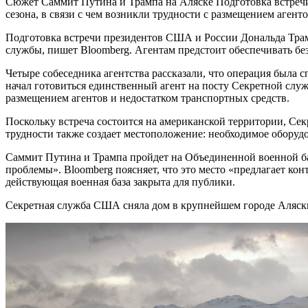
Сюжет Саммит Путина и Трампа на Аляске Подготовка встречи П
сезона, в связи с чем возникли трудности с размещением аген
Подготовка встречи президентов США и России Дональда Трам
службы, пишет Bloomberg. Агентам предстоит обеспечивать бе
Четыре собеседника агентства рассказали, что операция была 
начал готовиться единственный агент на посту Секретной служ
размещением агентов и недостатком транспортных средств.
Поскольку встреча состоится на американской территории, Сек
трудности также создает местоположение: необходимое оборуд
Саммит Путина и Трампа пройдет на Объединенной военной ба
проблемы». Bloomberg поясняет, что это место «предлагает к
действующая военная база закрыта для публики.
Секретная служба США сняла дом в крупнейшем городе Аляск