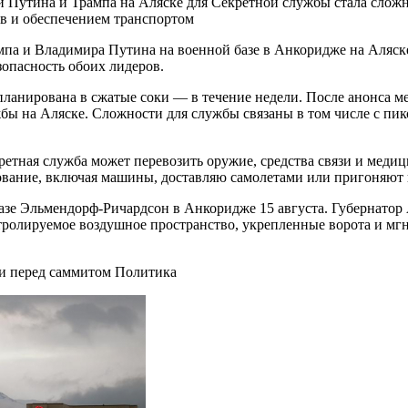
утина и Трампа на Аляске для Секретной службы стала сложной,
тов и обеспечением транспортом
па и Владимира Путина на военной базе в Анкоридже на Аляск
зопасность обоих лидеров.
спланирована в сжатые соки — в течение недели. После анонса 
бы на Аляске. Сложности для службы связаны в том числе с пико
ретная служба может перевозить оружие, средства связи и меди
ование, включая машины, доставляю самолетами или пригоняют 
зе Эльмендорф-Ричардсон в Анкоридже 15 августа. Губернатор 
онтролируемое воздушное пространство, укрепленные ворота и м
и перед саммитом Политика