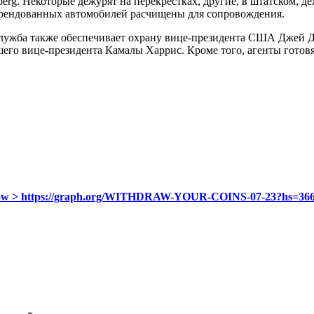
rg. Некоторые дежурят на перекрестках, другие, в штатском, де
арендованных автомобилей расчищены для сопровождения.
 служба также обеспечивает охрану вице-президента США Джей Д
го вице-президента Камалы Харрис. Кроме того, агенты готов
ect now > https://graph.org/WITHDRAW-YOUR-COINS-07-23?hs=3