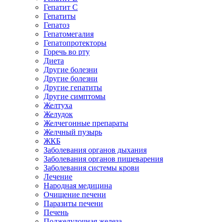
Гепатит C
Гепатиты
Гепатоз
Гепатомегалия
Гепатопротекторы
Горечь во рту
Диета
Другие болезни
Другие болезни
Другие гепатиты
Другие симптомы
Желтуха
Желудок
Желчегонные препараты
Желчный пузырь
ЖКБ
Заболевания органов дыхания
Заболевания органов пищеварения
Заболевания системы крови
Лечение
Народная медицина
Очищение печени
Паразиты печени
Печень
Поджелудочная железа