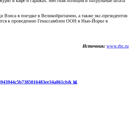
журят в кафе и гаражах. Местная полиция и патрульные штата
и Вэнса в поездке в Великобританию, а также экс-президентов
ятся к проведению Генассамблеи ООН в Нью-Йорке в
Источник:
www.rbc.ru
66943944c5b7385016483ee34a861cb& 📊