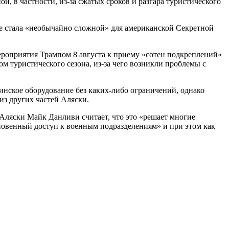
 в частности, из-за сжатых сроков и разгара туристического
е стала «необычайно сложной» для американской Секретной
мероприятия Трампом 8 августа к приему «сотен подкреплений»
м туристического сезона, из-за чего возникли проблемы с
цинское оборудование без каких-либо ограничений, однако
из других частей Аляски.
Аляски Майк Данливи считает, что это «решает многие
гновенный доступ к военным подразделениям» и при этом как