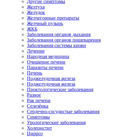
Другие симптомы
Желтуха
Желудок
Желчегонные препараты
Желчный пузырь
ЖКБ
Заболевания органов дыхания
Заболевания органов пищеварения
Заболевания системы крови
Лечение
Народная медицина
Очищение печени
Паразиты печени
Печень
Поджелудочная железа
Поджелудочная железа
Проктологические заболевания
Разное
Рак печени
Селезёнка
Сердечно-сосудистые заболевания
Симптомы
Урологические заболевания
Холецистит
Цирроз