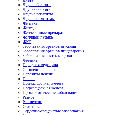
Диета
Другие болезни
Другие болезни
Другие гепатиты
Другие симптомы
Желтуха
Желудок
Желчегонные препараты
Желчный пузырь
ЖКБ
Заболевания органов дыхания
Заболевания органов пищеварения
Заболевания системы крови
Лечение
Народная медицина
Очищение печени
Паразиты печени
Печень
Поджелудочная железа
Поджелудочная железа
Проктологические заболевания
Разное
Рак печени
Селезёнка
Сердечно-сосудистые заболевания