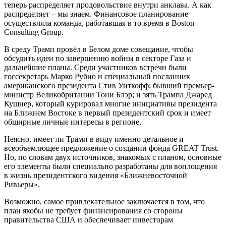
теперь распределяет продовольствие внутри анклава. А как
распределяет – мы знаем. Финансовое планирование
осуществляла команда, работавшая в то время в Boston
Consulting Group.
В среду Трамп провёл в Белом доме совещание, чтобы
обсудить идеи по завершению войны в секторе Газа и
дальнейшие планы. Среди участников встречи были
госсекретарь Марко Рубио и специальный посланник
американского президента Стив Уиткофф; бывший премьер-
министр Великобритании Тони Блэр; и зять Трампа Джаред
Кушнер, который курировал многие инициативы президента
на Ближнем Востоке в первый президентский срок и имеет
обширные личные интересы в регионе.
Неясно, имеет ли Трамп в виду именно детальное и
всеобъемлющее предложение о создании фонда GREAT Trust.
Но, по словам двух источников, знакомых с планом, основные
его элементы были специально разработаны для воплощения
в жизнь президентского видения «Ближневосточной
Ривьеры».
Возможно, самое привлекательное заключается в том, что
план якобы не требует финансирования со стороны
правительства США и обеспечивает инвесторам