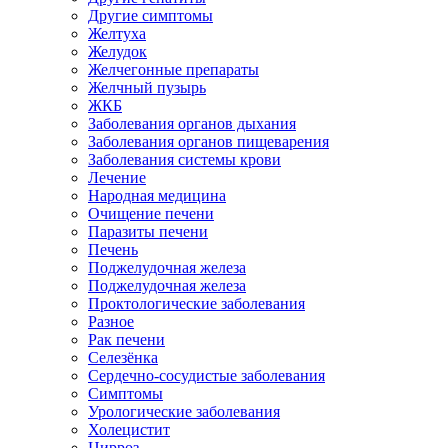
Другие симптомы
Желтуха
Желудок
Желчегонные препараты
Желчный пузырь
ЖКБ
Заболевания органов дыхания
Заболевания органов пищеварения
Заболевания системы крови
Лечение
Народная медицина
Очищение печени
Паразиты печени
Печень
Поджелудочная железа
Поджелудочная железа
Проктологические заболевания
Разное
Рак печени
Селезёнка
Сердечно-сосудистые заболевания
Симптомы
Урологические заболевания
Холецистит
Цирроз