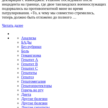
инцидента на границе, где двое таиландских военнослужащих
подорвались на противопехотной мине во время
патрулирования. «То, к чему мы совместно стремились,
теперь должно быть отложено до полного …
Читать далее
Анализы
БАДы
Без рубрики
Боль
Гемангиома
Гепатит A
Гепатит B
Гепатит C
Гепатиты
Гепатоз
Гепатомегалия
Гепатопротекторы
Горечь во рту
Диета
Другие болезни
Другие болезни
Другие гепатиты