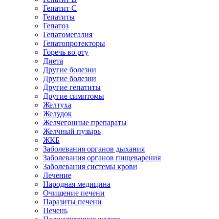
Гепатит C
Гепатиты
Гепатоз
Гепатомегалия
Гепатопротекторы
Горечь во рту
Диета
Другие болезни
Другие болезни
Другие гепатиты
Другие симптомы
Желтуха
Желудок
Желчегонные препараты
Желчный пузырь
ЖКБ
Заболевания органов дыхания
Заболевания органов пищеварения
Заболевания системы крови
Лечение
Народная медицина
Очищение печени
Паразиты печени
Печень