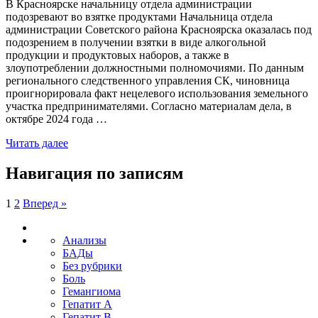
В Красноярске начальницу отдела администрации
подозревают во взятке продуктами Начальница отдела
администрации Советского района Красноярска оказалась под
подозрением в получении взятки в виде алкогольной
продукции и продуктовых наборов, а также в
злоупотреблении должностными полномочиями. По данным
регионального следственного управления СК, чиновница
проигнорировала факт нецелевого использования земельного
участка предпринимателями. Согласно материалам дела, в
октябре 2024 года …
Читать далее
Навигация по записям
1
2
Вперед »
Анализы
БАДы
Без рубрики
Боль
Гемангиома
Гепатит A
Гепатит B