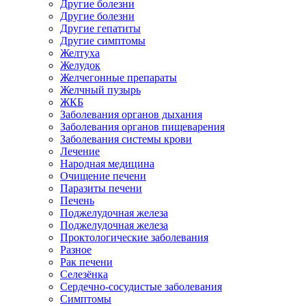
Другие болезни
Другие болезни
Другие гепатиты
Другие симптомы
Желтуха
Желудок
Желчегонные препараты
Желчный пузырь
ЖКБ
Заболевания органов дыхания
Заболевания органов пищеварения
Заболевания системы крови
Лечение
Народная медицина
Очищение печени
Паразиты печени
Печень
Поджелудочная железа
Поджелудочная железа
Проктологические заболевания
Разное
Рак печени
Селезёнка
Сердечно-сосудистые заболевания
Симптомы