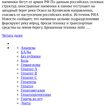
наемники бегут от армии РФ По данным российских силовых
структур, иностранные наемники в панике отступают на
западный берег реки Оскол на Купянском направлении,
спасаясь от наступления российских войск. Источник РИА
Новости сообщает, что наемники целыми подразделениями
форсируют реку вброд, бросая технику и транспортные
средства на левом берегу. Брошенная техника либо …
Читать далее
Анализы
БАДы
Без рубрики
Боль
Гемангиома
Гепатит A
Гепатит B
Гепатит C
Гепатиты
Гепатоз
Гепатомегалия
Гепатопротекторы
Горечь во рту
Диета