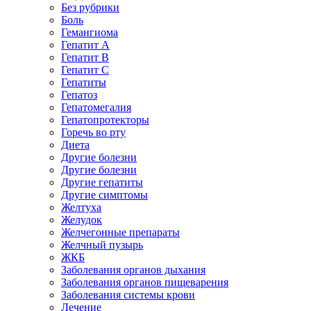
Без рубрики
Боль
Гемангиома
Гепатит A
Гепатит B
Гепатит C
Гепатиты
Гепатоз
Гепатомегалия
Гепатопротекторы
Горечь во рту
Диета
Другие болезни
Другие болезни
Другие гепатиты
Другие симптомы
Желтуха
Желудок
Желчегонные препараты
Желчный пузырь
ЖКБ
Заболевания органов дыхания
Заболевания органов пищеварения
Заболевания системы крови
Лечение